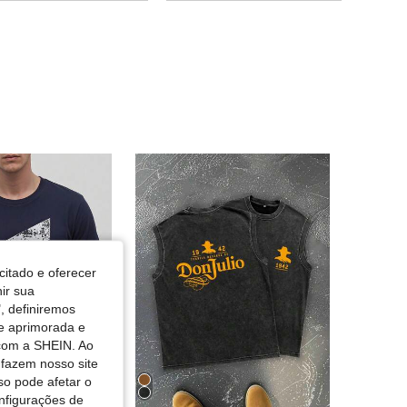
4,65
1K
116
4,65
1K
116
4,65
1K
116
4,65
1K
116
4,65
1K
116
citado e oferecer
nir sua
, definiremos
de aprimorada e
 com a SHEIN. Ao
 fazem nosso site
so pode afetar o
nfigurações de