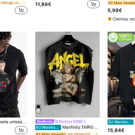
em Manga comprida T-shirts masculinas
#2 Mais Vendi
11,89€
5,99€
 unidade), estampa gráfica de automobilismo, algodão leve e respirável para esportes, lazer e passeios urbanos.
Manfinity EMRG
EU Warehouse
Manfinity EMRG Regata preta sem mangas para homem, estampa de escultura de anjo gótico + padrão de letras amarelas "ANGEL" com decoração de rebites, t-shirt casual sem mangas estilo street, adequada para primavera/verão, festivais de música, festas, saídas e uso diário
EU Warehouse
15,84€
em Vanguarda - Hip-Hop Streetwear Regatas masculin
#2 Mais Vendido