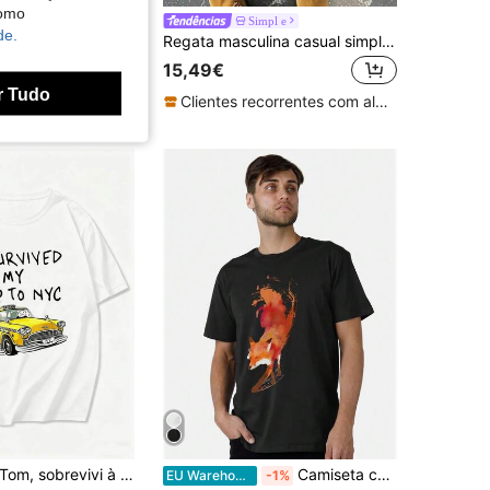
como
 homem em 100% algodão com gola redonda e estampado
Simpl e
de.
Regata masculina casual simples com lavagem vintage e gola redonda.
15,49€
r Tudo
Clientes recorrentes com alta taxa de retorno
m, sobrevivi à minha viagem a Nova York. Camiseta divertida e original com um táxi-aranha amarelo, estilo vintage dos anos 80, unissex para homens e mulheres.
Camiseta com estampa abstrata de raposa em aquarela | Camiseta unissex preta de algodão estilo streetwear | Estampa artística de raposa vermelha, casual, com inspiração na natureza e animais | Estética minimalista Y2K
EU Warehouse
-1%