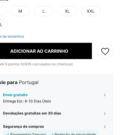
M
L
XL
XXL
L
a de tamanhos
ADICIONAR AO CARRINHO
até
5
pontos SHEIN calculados no checkout.
vio para
Portugal
Envio gratuito
Entrega Est.:
6-10 Dias Úteis
Devoluções gratuitas em 30 dias
Segurança de compras
Pagamentos Seguros
Proteção da privacidade