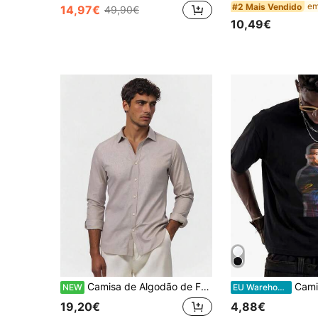
#2 Mais Vendido
14,97€
49,90€
10,49€
Camisa de Algodão de Fácil Engomar, Corte Largo, Manga Comprida e Gola, para Homem, Casual ou para Trabalho
Camiseta unissex vintage de piloto de Fórmula 1 (1
NEW
EU Warehouse
19,20€
4,88€