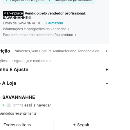
Vendido pelo vendedor profissional:
Marketplace
SAVANNAHHE
Envio de SAVANNAHHE
EU armazém
Informações e obrigações do vendedor
Para denunciar este vendedor e/ou produto
ição
Pulôveres,Sem Costura,Antibacteriano,Tendência de vanguarda - Góti
ções de segurança e contactos
nho E Ajuste
4,65
1K
116
 A Loja
4,65
1K
116
4,65
1K
116
SAVANNAHHE
h***a
está a navegar
4,65
1K
116
Vendidos recentemente
4,65
1K
116
Todos os itens
Seguir