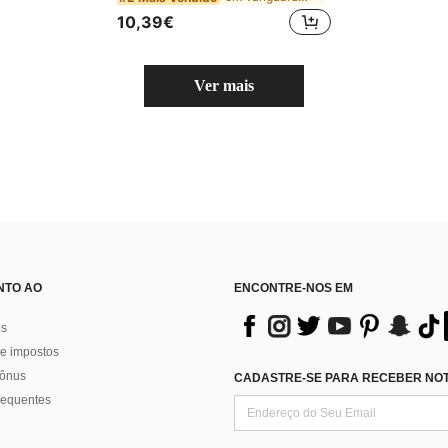
10,39€
Ver mais
NTO AO
ENCONTRE-NOS EM
os
e impostos
bônus
CADASTRE-SE PARA RECEBER NOTÍ
requentes