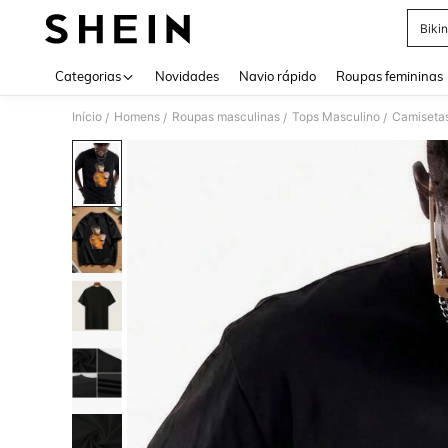
Bikin
Use up 
Categorias
Novidades
Navio rápido
Roupas femininas
Início
Homens
Roupas masculinas
Tops Masculino
Camiseta
/
/
/
/