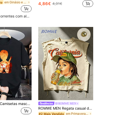
em Ginásio e Fitness T-shirts masculinas
do
4,86€
4,91€
Clientes recorrentes com alta taxa de retorno
Camisetas masculinas
ROMWE MEN
ROMWE MEN Regata casual de moda nova para homem, estilo street pesado, estilo casal, adequada para uso diário
em Primavera/Verão/Outono Regatas masculinas
#2 Mais Vendido