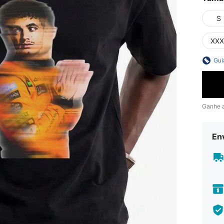
S
XXX
Gui
Ganhe 
En