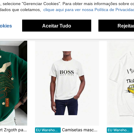
s, selecione "Gerenciar Cookies". Para obter mais informações sobre 
Blusa casual de algodão puro com estampa vintage, design macio e respirável, ideal para o verão.
Camiseta unissex com estampa artística retrô de Fórmula 1 (1 unidade), feita de algodão confortável e respirável, ideal para dias de jogos, feriados e aniversários para fãs de automobilismo.
Markapia Man T-shirt de
EU Warehouse
NEW
dados que coletamos,
clique aqui para ver nossa Política de Privacida
28 Left
em Outono/Inverno T-shirts masculinas
4,88€
12,74€
okies
Aceitar Tudo
Rejeita
 versátil, minimalista, com estampado de grua japonesa, manga curta, streetwear
Camisetas masculinas
To
EU Warehouse
EU Warehouse