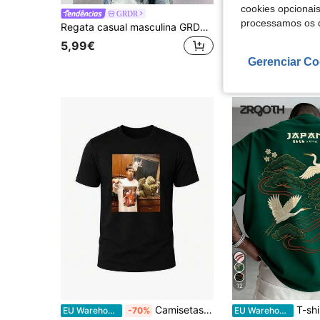
cookies opcionai
GRDR
EU Warehouse
-6%
processamos os 
Regata casual masculina GRDR com estampa de bússola e pico de montanha para o verão
#2 Mais Vendido
5,99€
13,83€
14,85€
Gerenciar Co
12
Camisetas masculinas
T-shirt Zrgoth para homem, casual,
EU Warehouse
-70%
EU Warehouse