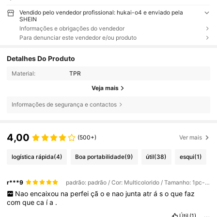
Vendido pelo vendedor profissional: hukai-o4 e enviado pela
SHEIN
Informações e obrigações do vendedor
Para denunciar este vendedor e/ou produto
Detalhes Do Produto
Material:
TPR
Veja mais
Informações de segurança e contactos
4,00
(500+)
Ver mais
logística rápida
(4)
Boa portabilidade
(9)
útil
(38)
esqui
(1)
r***9
padrão: padrão / Cor: Multicolorido / Tamanho: 1pc-cinza
Nao
encaixou
na
perfei
çã
o
e
nao
junta
atr
á
s
o
que
faz
com
que
ca
í
a
.
Útil
(1)