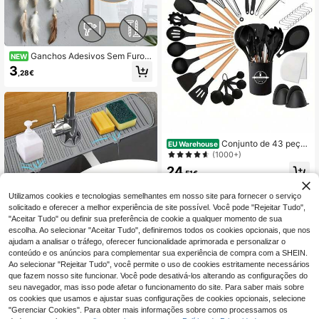
Ganchos Adesivos Sem Furos,
NEW
Alta Capacidade de Carga, Adequa
3
,28€
dos para Pendurar Molduras de Qua
dros, Relógios e Fotos de Casament
o em Paredes
Conjunto de 43 peças
EU Warehouse
de utensílios de cozinha em silicon
(1000+)
e, conjunto de ferramentas de cozin
24
ha, conjunto de panelas e frigideira
,51€
s antiaderentes com cabo de madei
ra, próprias para lava-louças, utensí
Utilizamos cookies e tecnologias semelhantes em nosso site para fornecer o serviço
lios de cozinha modernos e essenci
solicitado e oferecer a melhor experiência de site possível. Você pode "Rejeitar Tudo",
ais para a cozinha.
"Aceitar Tudo" ou definir sua preferência de cookie a qualquer momento de sua
escolha. Ao selecionar "Aceitar Tudo", definiremos todos os cookies opcionais, que nos
ajudam a analisar o tráfego, oferecer funcionalidade aprimorada e personalizar o
conteúdo e os anúncios para complementar sua experiência de compra com a SHEIN.
1 peça Bandeja de silicone para pia
de cozinha com bico de drenagem,
Ao selecionar "Rejeitar Tudo", você permite o uso de cookies estritamente necessários
4
,98€
protetor contra salpicos da torneira,
que fazem nosso site funcionar. Você pode desativá-los alterando as configurações do
coletor de gotas de silicone para tor
seu navegador, mas isso pode afetar o funcionamento do site. Para saber mais sobre
neira, tapete de drenagem da pia at
os cookies que usamos e ajustar suas configurações de cookies opcionais, selecione
rás da torneira, tapete de secagem
"Gerenciar Cookies". Para obter mais informações sobre como processamos os
de borracha, para proteger bancada