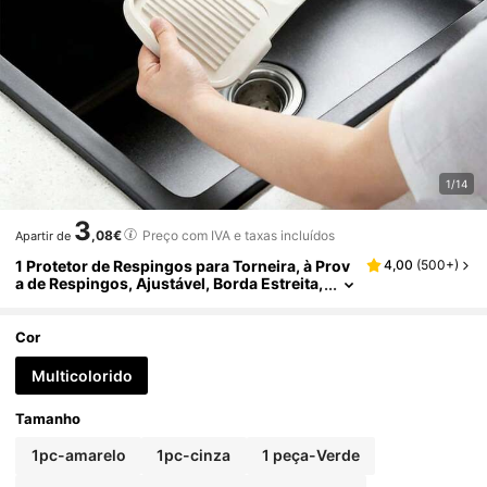
1/14
3
,08€
Preço com IVA e taxas incluídos
Apartir de
1 Protetor de Respingos para Torneira, à Prov
4,00
(
500+
)
a de Respingos, Ajustável, Borda Estreita,
Adequado para Lava-loiça de Cozinha e B
ancada de Casa de Banho, Fácil de Limpar, Bo
rda Dobrável, Design de Drenagem, Adequad
Cor
o para Lavatório de Casa de Banho, Lava-loiç
a de Cozinha, Acessórios para Lava-loiça de
Multicolorido
Cozinha
Tamanho
1pc-amarelo
1pc-cinza
1 peça-Verde