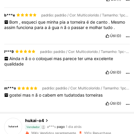
b***e
padrão: padrão / Cor: Multicolorido / Tamanho: 1pc-cinza
Bom
,
esqueci
que
minha
pia
a
torneira
é
de
canto
.
Mesmo
assim
funciona
para
a
á
gua
n
ã
o
passar
e
molhar
tudo
.
Útil
(0)
l***9
padrão: padrão / Cor: Multicolorido / Tamanho: 1pc-amarelo
Ainda
n
ã
o
o
coloquei
mas
parece
ter
uma
excelente
qualidade
Útil
(0)
m***o
padrão: padrão / Cor: Multicolorido / Tamanho: 1pc-cinza
gostei
mas
n
ã
o
cabem
em
tudatodas
torneiras
Útil
(0)
hukai-o4
102 Seguidores
4,35
a***s
pago
1 dia atrás
Vendedor
36K+ Vendidos recentemente
100+ Repurchase