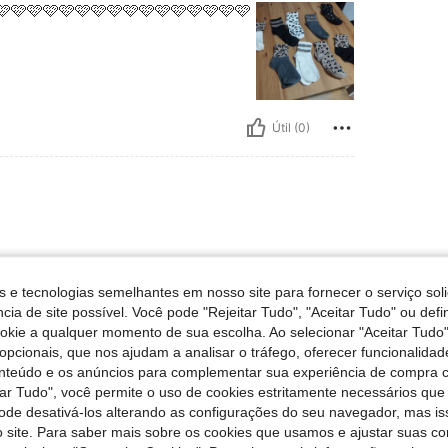
🩷🩷🩷🩷🩷🩷🩷🩷🩷🩷🩷🩷🩷🩷🩷🩷
Útil (0)
ástico forte. recomendo varios
s e tecnologias semelhantes em nosso site para fornecer o serviço soli
cia de site possível. Você pode "Rejeitar Tudo", "Aceitar Tudo" ou defi
ookie a qualquer momento de sua escolha. Ao selecionar "Aceitar Tudo"
opcionais, que nos ajudam a analisar o tráfego, oferecer funcionalida
onteúdo e os anúncios para complementar sua experiência de compra
Útil (0)
tar Tudo", você permite o uso de cookies estritamente necessários que
pode desativá-los alterando as configurações do seu navegador, mas is
 site. Para saber mais sobre os cookies que usamos e ajustar suas co
liações