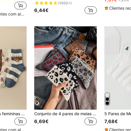
(1000+)
6,44€
Clientes recorrentes com alta taxa de retorno
2/5 pares de meias femininas multicoloridas, com estampa dupla de ursos e patchwork listrado, tecido de malha respirável, estilo primavera/verão para casais, meias casuais e versáteis, meias fofas de marinheiro, ideais para casa, trabalho, encontros, escola e como presente de Natal.
Conjunto de 4 pares de meias femininas casuais de cano médio com estampa de leopardo, respiráveis e confortáveis, cores sortidas, ideais para uso diário e passeios, em todas as estações.
6,69€
7,68€
Clientes recorrentes com alta taxa de retorno