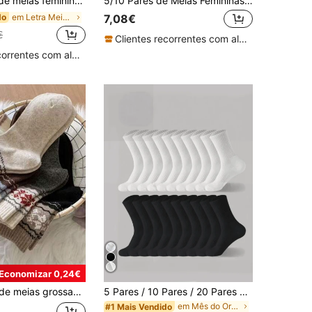
 de frutas multicoloridas, confortáveis e versáteis para uso diário, outono
5/10 Pares de Meias Femininas de Cano Médio com Estampa de Coração, Estéticas
em Letra Meias Femininas
do
7,08€
€
Clientes recorrentes com alta taxa de retorno
Clientes recorrentes com alta taxa de retorno
Economizar 0,24€
ntage, meias de cano médio, estilo japonês, com estampa de floco de neve e blocos de cores, inverno
5 Pares / 10 Pares / 20 Pares Meias Desportivas Casuais para Casal, Adequadas para Uso Diário em Casa e ao Ar Livre, Tamanho: (35~39) Tamanho, (39~42) Tamanho
em Mês do Orgulho Meias Femininas
#1 Mais Vendido