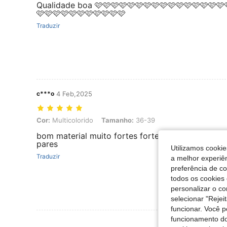
Qualidade boa 🩷🩷🩷🩷🩷🩷🩷🩷🩷🩷🩷🩷🩷🩷🩷🩷
🩷🩷🩷🩷🩷🩷🩷🩷🩷🩷🩷
Traduzir
c***o
4 Feb,2025
Cor: Multicolorido, Tamanho: 36-39
Cor:
Multicolorido
Tamanho:
36-39
bom material muito fortes fortes com elástico el
pares
Utilizamos cookie
Traduzir
a melhor experiên
preferência de c
todos os cookies 
personalizar o c
selecionar "Rejei
funcionar. Você 
funcionamento do
Ver Mais Ava