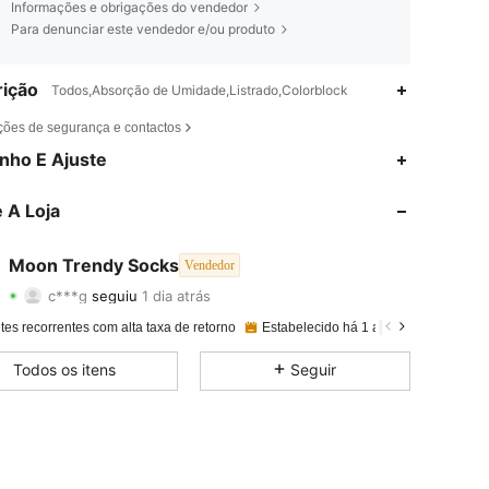
Informações e obrigações do vendedor
Para denunciar este vendedor e/ou produto
ição
Todos,Absorção de Umidade,Listrado,Colorblock
ções de segurança e contactos
4,86
51
457
nho E Ajuste
4,86
51
457
 A Loja
4,86
51
457
Moon Trendy Socks
Vendedor
c***g
seguiu
1 dia atrás
4,86
51
457
Avaliação
Itens
Seguidores
tes recorrentes com alta taxa de retorno
Estabelecido há 1 ano
18K+ Vendi
4,86
51
457
Todos os itens
Seguir
4,86
51
457
4,86
51
457