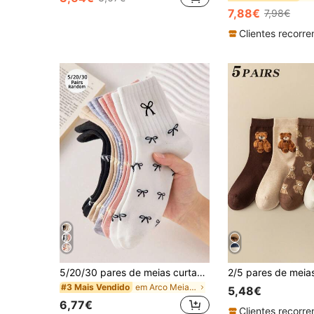
7,88€
7,98€
5/20/30 pares de meias curtas para mulher, meias de barco confortáveis com design de laço, cor aleatória
em Arco Meias Femininas
#3 Mais Vendido
5,48€
6,77€