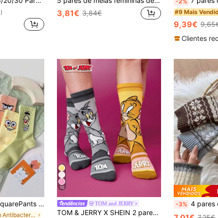
stampa de Leopardo, Meias Casuais da Moda, Design Vintage com Padrão Animal, Presente de Natal
5 pares de meias femininas de inverno quentes - forro ultra macio e quente antiderrapante | meias confortáveis para casa, adequadas para botas de neve | proteção essencial contra o frio (cor aleatória) 1/3/4/10 pares
7 pares de meias femininas com estampa
-2%
#9 Mais Vendi
3,81€
)
3,84€
9,39€
9,65
10
e fofas como polvo e estrela-do-mar. Meias casuais, confortáveis e respiráveis, em cores sólidas, perfeitas para casais.
4 pares de meias grossas e quentes de lã listrada vi
TOM and JERRY
-3%
TOM & JERRY X SHEIN 2 pares de meias macias respiráveis com estampa de desenho animado fofas, calcanhar e biqueira reforçados para maior durabilidade, unissex para todas as estações
em Antibacteriano Meias Femininas
7,01€
7,25€