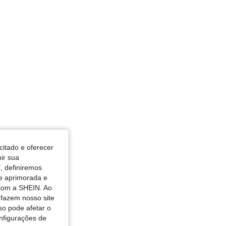
citado e oferecer
nir sua
, definiremos
de aprimorada e
 com a SHEIN. Ao
 fazem nosso site
so pode afetar o
nfigurações de