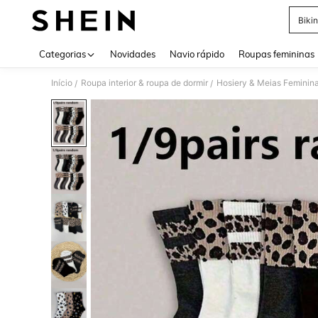
Bikin
Use up 
Categorias
Novidades
Navio rápido
Roupas femininas
Início
Roupa interior & roupa de dormir
Hosiery & Meias Feminin
/
/