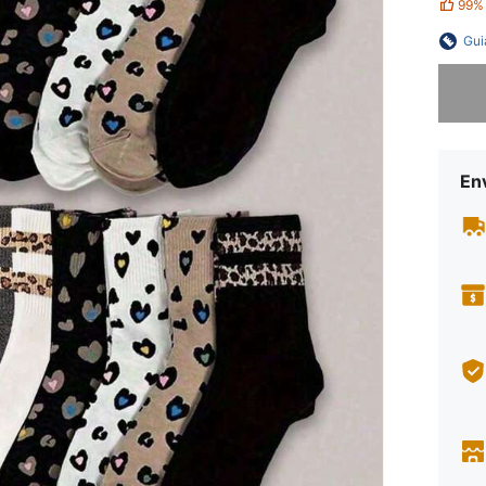
99%
Gui
Desculp
En