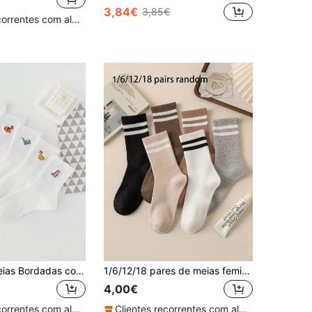
3,84€
3,85€
Clientes recorrentes com alta taxa de retorno
5 Pares de Meias Bordadas com Padrão de Dinossauro, Fofas e Divertidas, Unissexo, Adequadas para Todas as Estações, Confortáveis e Respiráveis, Perfeitas para Uso Diário
1/6/12/18 pares de meias femininas aleatórias com padrão às riscas, estilo business casual, até à canela, com punho, antiderrapantes, macias e confortáveis, adequadas para uso diário
4,00€
Clientes recorrentes com alta taxa de retorno
Clientes recorrentes com alta taxa de retorno