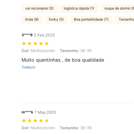
vai recomprar (2)
logística rápida (1)
roupa de dormir (
linda (8)
funky (5)
Boa portabilidade (7)
Tamanho
3***9
2 Feb,2025
Cor: Multicolorido, Tamanho: 36-39
Cor:
Multicolorido
Tamanho:
36-39
Muito quentinhas , de boa qualidade
Traduzir
m***k
7 May,2025
Cor: Multicolorido, Tamanho: 36-39
Cor:
Multicolorido
Tamanho:
36-39