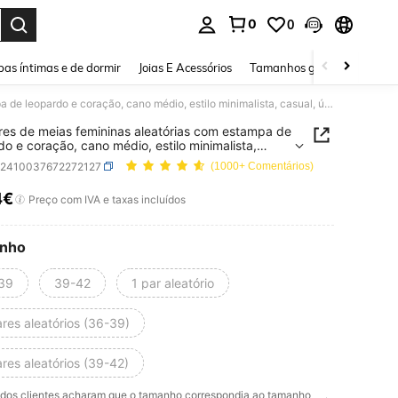
0
0
ar. Press Enter to select.
as íntimas e de dormir
Joias E Acessórios
Tamanhos grandes
Sapa
1/9 pares de meias femininas aleatórias com estampa de leopardo e coração, cano médio, estilo minimalista, casual, único, vintage, perfeito para o dia a dia.
res de meias femininas aleatórias com estampa de
do e coração, cano médio, estilo minimalista,
 único, vintage, perfeito para o dia a dia.
c2410037672272127
(1000+ Comentários)
4€
ICE AND AVAILABILITY
Preço com IVA e taxas incluídos
nho
39
39-42
1 par aleatório
res aleatórios (36-39)
res aleatórios (39-42)
dos clientes acharam que o tamanho correspondia ao tamanho