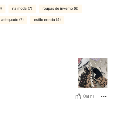
6)
na moda (7)
roupas de inverno (6)
 adequado (7)
estilo errado (4)
Útil (1)