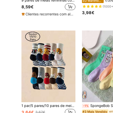
9 pares de meias femininas com estampa de leopardo, outono
1/3/6/20/30 Pares de Meias Femininas com E
EU Warehouse
8,59€
(1000+
3,98€
Clientes recorrentes com alta taxa de retorno
1 par/5 pares/10 pares de meias femininas de cano médio, de cor aleatória, com desenho de linha reta, listradas de cachorro pequeno, fofas, confortáveis e versáteis, adequadas para o Dia dos Pais, Dia do Professor, Páscoa, volta às aulas, Dia dos Namorados, Mês do Orgulho (EUA), Ramadã, Dia da Mentira, Dia das Mães, moda minimalista nórdica, casual diária - confortável, respirável, poliéster, primavera/outono/inverno, primavera/verão/outono, outono
SpongeBob SquarePants Conjunto de 5 pares de meias cano médio estampadas com personagens de desenho animado, com expressões divertidas 
-1%
#3 Mais Vendido
3,64€
3,67€