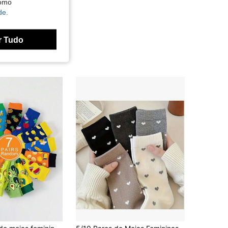
como
de.
r Tudo