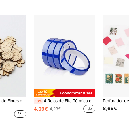
Economizar 0,14€
50 peças Recortes de Flores de Madeira Sem Acabamento, 2 Tamanhos, Enfeites Recortados Para Artesanato DIY Decoração de Festa em Casa
4 Rolos de Fita Térmica em Branco para Sublimação, Fita Resistente a Altas Temperaturas, Temperatura Máxima 250°C (248,9°F), Adequada para Impressão por Sublimação Térmica, Transferência de Calor, Estampagem de Vinil com Prensa Térmica, Presentes de Natal, Ação de Graças e Halloween
-3%
8,69€
4,09€
4,23€