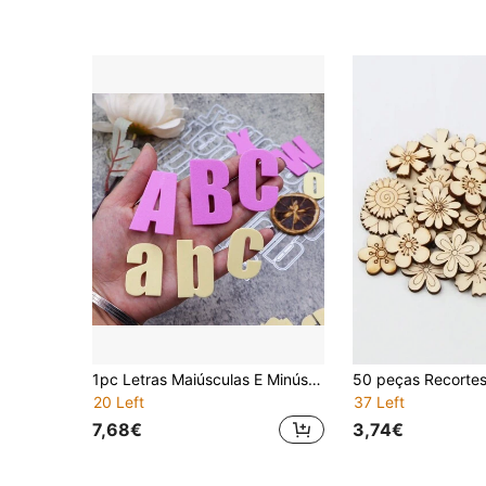
1pc Letras Maiúsculas E Minúsculas De Metal Corte Dies Para DIY Scrapbooking Decorativo Embossing Artesanato Die Corte Template, DIY Alfabeto Die Cortes
20 Left
37 Left
7,68€
3,74€