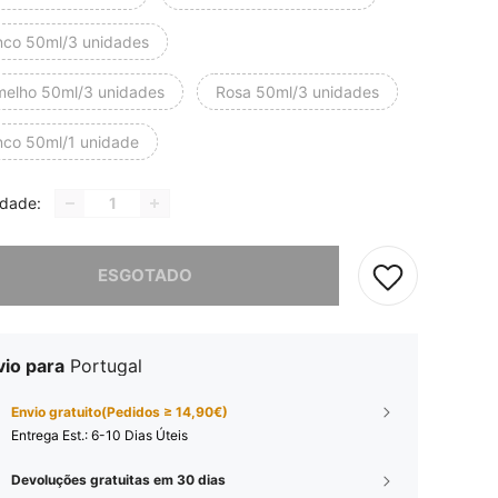
nco 50ml/3 unidades
melho 50ml/3 unidades
Rosa 50ml/3 unidades
nco 50ml/1 unidade
idade:
e, este produto está esgotado.
ESGOTADO
vio para
Portugal
Envio gratuito(Pedidos ≥ 14,90€)
Entrega Est.:
6-10 Dias Úteis
Devoluções gratuitas em 30 dias