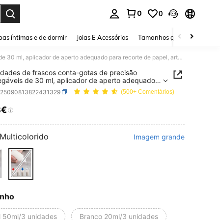
0
0
ar. Press Enter to select.
as íntimas e de dormir
Joias E Acessórios
Tamanhos grandes
Sapa
1/3 unidades de frascos conta-gotas de precisão recarregáveis de 30 ml, aplicador de aperto adequado para recorte de papel, artesanato e uso escolar.
idades de frascos conta-gotas de precisão
egáveis de 30 ml, aplicador de aperto adequado
ecorte de papel, artesanato e uso escolar.
h25090813822431329
(500+ Comentários)
8€
ICE AND AVAILABILITY
Multicolorido
Imagem grande
nho
l 50ml/3 unidades
Branco 20ml/3 unidades