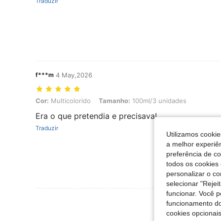
Traduzir
f***m
4 May,2026
Cor: Multicolorido, Tamanho: 100ml/3 unidades
Cor:
Multicolorido
Tamanho:
100ml/3 unidades
Era o que pretendia e precisava!
Traduzir
Utilizamos cookie
a melhor experiên
preferência de c
todos os cookies 
personalizar o c
selecionar "Rejei
funcionar. Você 
Ver Mais Ava
funcionamento do
cookies opcionai