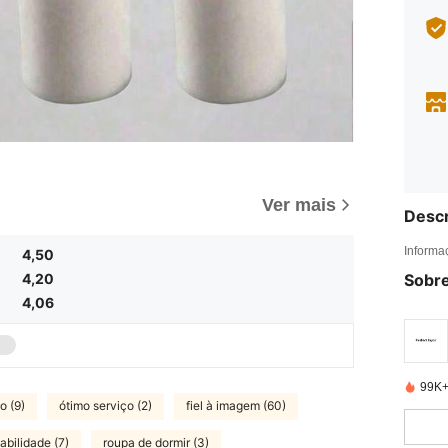
Ver mais
Descr
Informa
4,50
4,20
Sobre
4,06
99K+
o (9)
ótimo serviço (2)
fiel à imagem (60)
abilidade (7)
roupa de dormir (3)