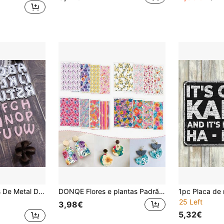
nato Para Scrapbook Artesanal, Cortes De Letras Para Álbum De Fotos
DONQE Flores e plantas Padrão Imprimir Papel de transferência de água, Fazendo brincos de cerâmica macia, Adesivos de transferência de argila de água de dupla face Molde feito à mão DIY
25 Left
3,98€
5,32€