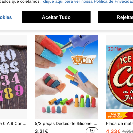
dados que coletamos,
clique aqui para ver nossa Política de Privacida
okies
Aceitar Tudo
Rejeita
1 Peça Números De 0 A 9 Cortes De Metal Para Fazer Cartões, Modelo De Estêncil Para Artesanato De Scrapbook Feito À Mão
5/3 peças Dedais de Silicone, Dedais, Dedais para Cola Termofusível, Pontas de Dedo de Silicone, Dedais para Cola Termofusível, Almofadas para Pontas de Dedo para Contagem, Organização, Escrita, Classificação, Trabalho com Cola Termofusível e Jogos Desportivos (Cor Aleatória)
3,21€
4,33€
4,35