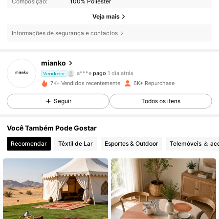
Composição:
100% Poliéster
Veja mais
Informações de segurança e contactos
mianko
2.9K Seguidores
4,83
a***e
pago
1 dia atrás
Vendedor
7K+ Vendidos recentemente
6K+ Repurchase
2.9K Seguidores
4,83
Seguir
Todos os itens
Você Também Pode Gostar
2.9K Seguidores
4,83
Recomendar
Têxtil de Lar
Esportes & Outdoor
Telemóveis ＆ ace
2.9K Seguidores
4,83
2.9K Seguidores
4,83