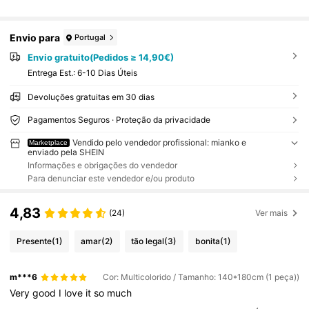
Envio para
Portugal
Envio gratuito(Pedidos ≥ 14,90€)
Entrega Est.:
6-10 Dias Úteis
Devoluções gratuitas em 30 dias
Pagamentos Seguros · Proteção da privacidade
Vendido pelo vendedor profissional: mianko e
Marketplace
enviado pela SHEIN
Informações e obrigações do vendedor
Para denunciar este vendedor e/ou produto
4,83
(24)
Ver mais
Presente
(1)
amar
(2)
tão legal
(3)
bonita
(1)
m***6
Cor: Multicolorido / Tamanho: 140*180cm (1 peça))
Very
good
I
love
it
so
much