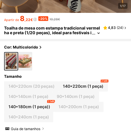
1/17
8
-20%
10,28€
,22€
Apartir de
Toalha de mesa com estampa tradicional vermel
4,83
(
24
)
ha e preta (1/20 peças), ideal para festivais i
slâmicos, cozinha, festas ao ar livre, decora
ção de restaurantes, feita de poliéster. Perfeita p
ara decoração de casa.
Cor: Multicolorido
Tamanho
2 left
140*220cm (20 peças)
140*220cm (1 peça)
140*140cm (1 peça)
90*140cm (1 peça)
1 left
140*180cm (1 peça))
140*200cm (1 peça)
140*240cm (1 peça)
Guia de tamanhos