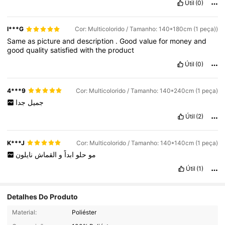
Útil
(0)
I***G
Cor: Multicolorido / Tamanho: 140*180cm (1 peça))
Same
as
picture
and
description
.
Good
value
for
money
and
good
quality
satisfied
with
the
product
Útil
(0)
4***9
Cor: Multicolorido / Tamanho: 140*240cm (1 peça)
جميل
جدا
Útil
(2)
K***J
Cor: Multicolorido / Tamanho: 140*140cm (1 peça)
مو
حلو
ابداً
و
القماش
نايلون
Útil
(1)
Detalhes Do Produto
Material:
Poliéster