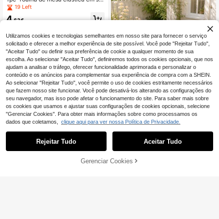
andex azul-marinho 6FT, capa de
19 Left
mesa retangular ajustada para mes
4
as de 72 X 30 polegadas, toalha de
,63€
mesa elástica lavável para feiras co
merciais, festas de formatura e eve
Utilizamos cookies e tecnologias semelhantes em nosso site para fornecer o serviço
ntos
solicitado e oferecer a melhor experiência de site possível. Você pode "Rejeitar Tudo",
"Aceitar Tudo" ou definir sua preferência de cookie a qualquer momento de sua
escolha. Ao selecionar "Aceitar Tudo", definiremos todos os cookies opcionais, que nos
ajudam a analisar o tráfego, oferecer funcionalidade aprimorada e personalizar o
conteúdo e os anúncios para complementar sua experiência de compra com a SHEIN.
Ao selecionar "Rejeitar Tudo", você permite o uso de cookies estritamente necessários
que fazem nosso site funcionar. Você pode desativá-los alterando as configurações do
seu navegador, mas isso pode afetar o funcionamento do site. Para saber mais sobre
os cookies que usamos e ajustar suas configurações de cookies opcionais, selecione
"Gerenciar Cookies". Para obter mais informações sobre como processamos os
dados que coletamos,
clique aqui para ver nossa Política de Privacidade.
1 peça Toalha de Mesa Redonda W
Rejeitar Tudo
Aceitar Tudo
abi Sabi em Blocos de Cor Neutra -
12 Left
1 peça Toalha de mesa redonda de
Cobertura Circular com Estampa Ge
cor sólida à prova de água, modern
4
6
ométrica em Verde Oliva Mate e Be
,81€
,63€
a e minimalista, sem costuras, com
Gerenciar Cookies
ADICIONAR AO CARRINHO
ge para Pátio Vintage, Hora do Chá,
borda elástica, fácil de instalar, à pr
Decoração de Casa, Decoração de
ova de água e resistente a óleo, fác
Quarto, Jardim, Cozinha, Refeições
il de limpar, adequada para mesas r
Boho e Mesa Farmhouse
edondas em restaurantes, cafés, ho
téis e piqueniques ao ar livre, várias
cores e tamanhos disponíveis, adeq
uada para todas as estações