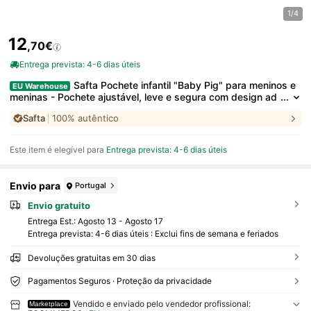
1/4
12
,70€
Entrega prevista: 4-6 dias úteis
Safta Pochete infantil "Baby Pig" para meninos e
EU Warehouse
meninas - Pochete ajustável, leve e segura com design ad
equado para crianças, ideal para escola, viagens ou ativid
Safta
100% autêntico
ades ao ar livre ⚫ Frete grátis ✅ Entrega em 24/48 horas para
a Espanha (continental)
Este item é elegível para
Entrega prevista: 4-6 dias úteis
Envio para
Portugal
Envio gratuito
Entrega Est.:
Agosto 13 - Agosto 17
Entrega prevista: 4-6 dias úteis : Exclui fins de semana e feriados
Devoluções gratuitas em 30 dias
Pagamentos Seguros · Proteção da privacidade
Vendido e enviado pelo vendedor profissional:
Marketplace