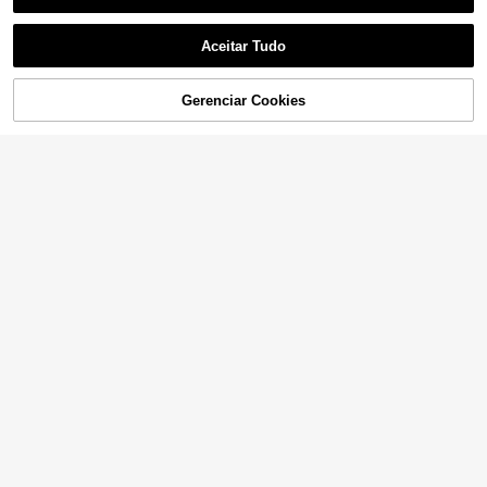
Safta
Safta Pochete para at
Aceitar Tudo
EU Warehouse
ividades ao ar livre
16
Safta
,10€
Safta Pochete para cr
EU Warehouse
4-6 dias úteis
ADICIONAR AO
Gerenciar Cookies
ianças
COMPRE AGORA
16
,35€
CARRINHO
4-6 dias úteis
Safta
Safta Pochete para cr
EU Warehouse
ianças
12
Safta
,71€
Safta Pochete para at
EU Warehouse
4-6 dias úteis
ividades ao ar livre
19
,50€
4-6 dias úteis