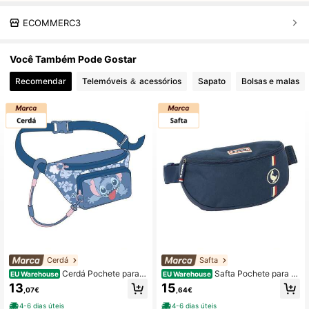
ECOMMERC3
Você Também Pode Gostar
Recomendar
Telemóveis ＆ acessórios
Sapato
Bolsas e malas
Cerdá
Safta
Cerdá Pochete para a
Safta Pochete para at
EU Warehouse
EU Warehouse
tividades ao ar livre
ividades ao ar livre
13
15
,07€
,64€
4-6 dias úteis
4-6 dias úteis