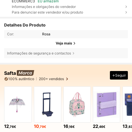
ECOMMERC3
EU armazém
Informações e obrigações do vendedor
Para denunciar este vendedor e/ou produto
Detalhes Do Produto
Cor:
Rosa
Veja mais
Informações de segurança e contactos
Safta
Seguir
100% autêntico
200+ vendidos
12
10
16
22
13
,76€
,79€
,16€
,46€
,8