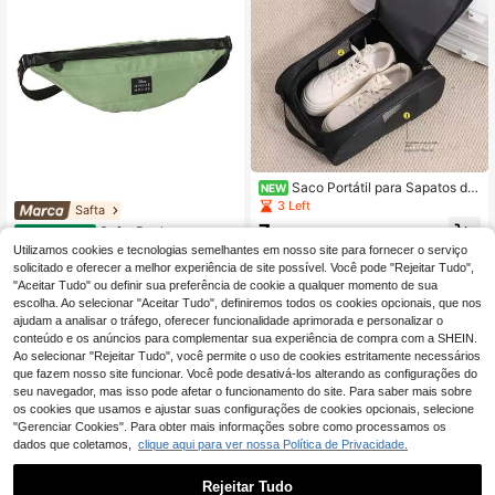
Saco Portátil para Sapatos de
NEW
Golfe em Tecido Oxford Leve e à Pr
3 Left
Safta
ova de Pó, Adequado para Ténis, Fu
7
Safta Pochete para cr
EU Warehouse
tebol e Outros Desportos
,24€
ianças
Utilizamos cookies e tecnologias semelhantes em nosso site para fornecer o serviço
26
,74€
solicitado e oferecer a melhor experiência de site possível. Você pode "Rejeitar Tudo",
4-6 dias úteis
"Aceitar Tudo" ou definir sua preferência de cookie a qualquer momento de sua
escolha. Ao selecionar "Aceitar Tudo", definiremos todos os cookies opcionais, que nos
ajudam a analisar o tráfego, oferecer funcionalidade aprimorada e personalizar o
conteúdo e os anúncios para complementar sua experiência de compra com a SHEIN.
Ao selecionar "Rejeitar Tudo", você permite o uso de cookies estritamente necessários
que fazem nosso site funcionar. Você pode desativá-los alterando as configurações do
seu navegador, mas isso pode afetar o funcionamento do site. Para saber mais sobre
os cookies que usamos e ajustar suas configurações de cookies opcionais, selecione
"Gerenciar Cookies". Para obter mais informações sobre como processamos os
dados que coletamos,
clique aqui para ver nossa Política de Privacidade.
Rejeitar Tudo